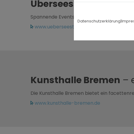
Überseestadt
– ein pu
Spannende Events und frische Veranstaltun
Datenschutzerklärung
|
Impre
www.ueberseestadt-bremen.de
Kunsthalle Bremen
– 
Die Kunsthalle Bremen bietet ein facettenr
www.kunsthalle-bremen.de