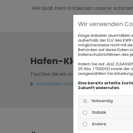
Viel Spaß beim Entdecken unserer schönen
Wir verwenden Co
Einige Anbieter übermittel
außerhalb der EU/ des EWR (D
möglicherweise nicht mit de
Behörden auf diese Daten zu
Datenschutzrichtlinien des j
Hafen-Klönschnack
–
Indem Sie auf „ALLE ZULASSE
25 Abs. 1 TDDDG) sowie der 
Tauchen Sie ein, in dieses lockere Networki
ausgewählten Verarbeitungszw
Eine bereits erteilte Zus
www.hafen-kloenschnack.de
Zukunft widerrufen.
Notwendig
Statistik
Andere