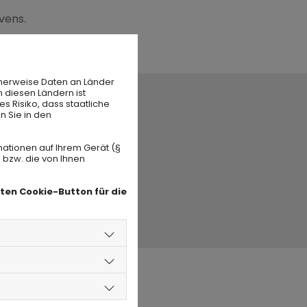
vens.
herweise Daten an Länder
n diesen Ländern ist
s Risiko, dass staatliche
n Sie in den
mationen auf Ihrem Gerät (§
 bzw. die von Ihnen
eten Cookie-Button für die