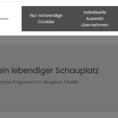
lsierender Hotspot
Individuelle
gen, Workshops, Vorträge, Lesungen und vieles mehr.
Nur notwendige
Auswahl
ssum
Cookies
übernehmen
ein lebendiger Schauplatz
eiches Programm für die ganze Familie.