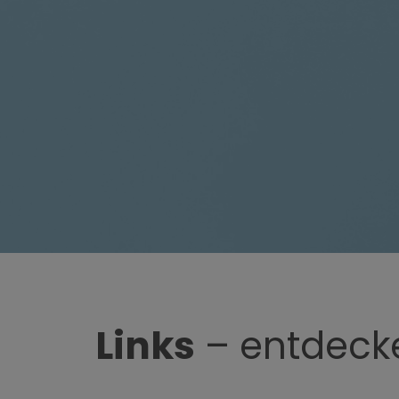
Links
– entdeck