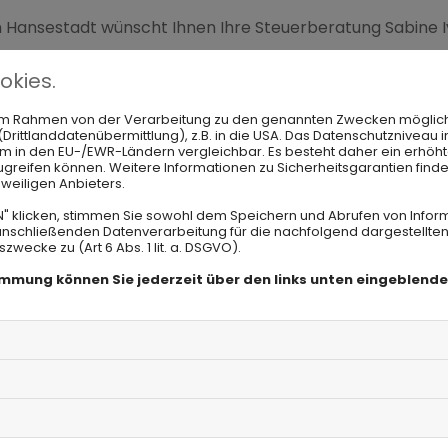
 Hansestadt wünscht Ihnen Ihre Steuerberatung Sabine I
okies.
n im Rahmen von der Verarbeitung zu den genannten Zwecken möglic
rittlanddatenübermittlung), z.B. in die USA. Das Datenschutzniveau i
m in den EU-/EWR-Ländern vergleichbar. Es besteht daher ein erhöhte
greifen können. Weitere Informationen zu Sicherheitsgarantien finde
eweiligen Anbieters.
 der trendige Treffpunkt
N" klicken, stimmen Sie sowohl dem Speichern und Abrufen von Infor
anschließenden Datenverarbeitung für die nachfolgend dargestellten
ng-Event.
ecke zu (Art 6 Abs. 1 lit. a. DSGVO).
timmung können Sie jederzeit über den links unten eingeblend